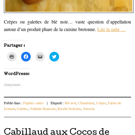
Crêpes ou galettes de blé noir… vaste question d’appellation
autour d’un produit phare de la cuisine bretonne.
Lire la suite
…
Partager :
C
C
C
C
l
l
l
l
i
i
i
i
q
q
q
q
u
u
u
u
e
e
e
e
WordPress:
r
z
z
z
p
p
p
p
chargement…
o
o
o
o
u
u
u
u
r
r
r
r
i
p
e
p
m
a
n
a
p
r
v
r
Publié dans :
Papilles salées
|
Étiqueté :
Blé noir
,
Chandeleur
,
Crêpes
,
Farine de
r
t
o
t
froment
,
Galettes
,
Nathalie Beauvais
,
Recette bretonne
,
Sarrasin
i
a
y
a
m
g
e
g
e
e
r
e
r
r
p
r
(
s
a
s
o
u
r
u
Cabillaud aux Cocos de
u
r
e
r