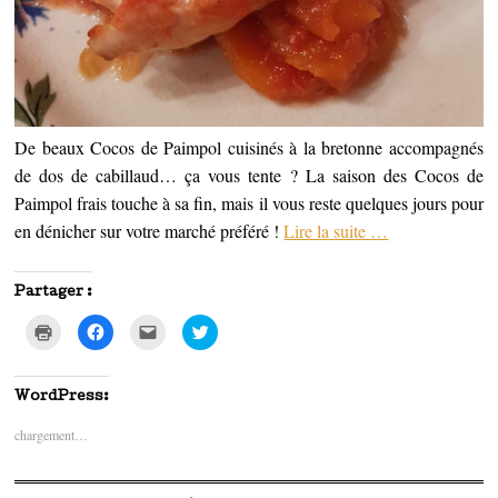
e
)
De beaux Cocos de Paimpol cuisinés à la bretonne accompagnés
de dos de cabillaud… ça vous tente ? La saison des Cocos de
Paimpol frais touche à sa fin, mais il vous reste quelques jours pour
en dénicher sur votre marché préféré !
Lire la suite
…
Partager :
C
C
C
C
l
l
l
l
i
i
i
i
q
q
q
q
u
u
u
u
e
e
e
e
WordPress:
r
z
z
z
p
p
p
p
chargement…
o
o
o
o
u
u
u
u
r
r
r
r
i
p
e
p
m
a
n
a