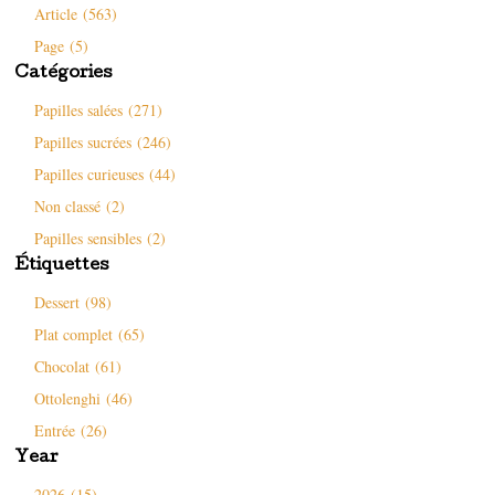
e
s
d
u
Article (563)
f
u
a
n
e
n
n
e
Page (5)
n
e
s
n
ê
n
u
o
Catégories
t
o
n
u
r
u
e
v
e
v
n
e
Papilles salées (271)
)
e
o
l
l
u
l
Papilles sucrées (246)
l
v
e
e
e
f
f
l
e
Papilles curieuses (44)
e
l
n
n
e
ê
Non classé (2)
ê
f
t
t
e
r
r
n
e
Papilles sensibles (2)
e
ê
)
)
t
Étiquettes
r
e
)
Dessert (98)
Plat complet (65)
Chocolat (61)
Ottolenghi (46)
Entrée (26)
Year
2026 (15)