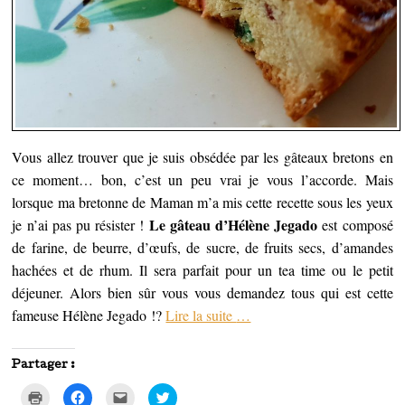
f
l
e
e
l
n
n
e
ê
ê
f
t
t
e
r
r
n
e
e
ê
)
)
t
r
e
)
Vous allez trouver que je suis obsédée par les gâteaux bretons en
ce moment… bon, c’est un peu vrai je vous l’accorde. Mais
lorsque ma bretonne de Maman m’a mis cette recette sous les yeux
Le gâteau d’Hélène Jegado
je n’ai pas pu résister !
est composé
de farine, de beurre, d’œufs, de sucre, de fruits secs, d’amandes
hachées et de rhum. Il sera parfait pour un tea time ou le petit
déjeuner. Alors bien sûr vous vous demandez tous qui est cette
fameuse Hélène Jegado !?
Lire la suite
…
Partager :
C
C
C
C