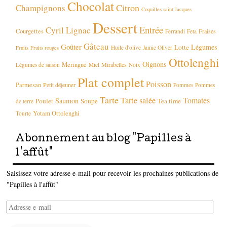
Chocolat
Citron
Champignons
Coquilles saint Jacques
Dessert
Entrée
Cyril Lignac
Courgettes
Fraises
Ferrandi
Feta
Gâteau
Goûter
Légumes
Lotte
Huile d'olive
Jamie Oliver
Fruits
Fruits rouges
Ottolenghi
Oignons
Meringue
Mirabelles
Légumes de saison
Miel
Noix
Plat complet
Poisson
Parmesan
Petit déjeuner
Pommes
Pommes
Tarte
Tarte salée
Tomates
Saumon
Poulet
Soupe
Tea time
de terre
Yotam Ottolenghi
Tourte
Abonnement au blog "Papilles à
l'affût"
Saisissez votre adresse e-mail pour recevoir les prochaines publications de
"Papilles à l'affût"
Adresse
e-